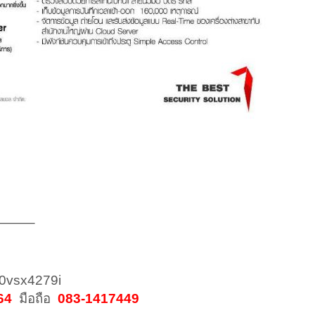
——–
%40vsx4279i
64
มือถือ
083-1417449