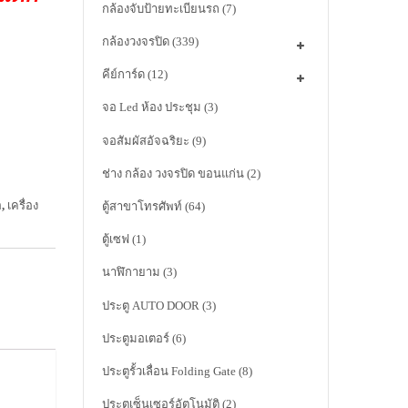
กล้องจับป้ายทะเบียนรถ
(7)
กล้องวงจรปิด
(339)
คีย์การ์ด
(12)
จอ Led ห้อง ประชุม
(3)
จอสัมผัสอัจฉริยะ
(9)
ช่าง กล้อง วงจรปิด ขอนแก่น
(2)
อ
,
เครื่อง
ตู้สาขาโทรศัพท์
(64)
ตู้เซฟ
(1)
นาฬิกายาม
(3)
ประตู AUTO DOOR
(3)
ประตูมอเตอร์
(6)
ประตูรั้วเลื่อน Folding Gate
(8)
ประตูเซ็นเซอร์อัตโนมัติ
(2)