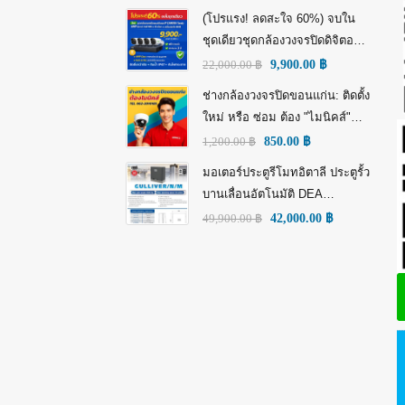
(โปรแรง! ลดสะใจ 60%) จบใน
ชุดเดียวชุดกล้องวงจรปิดดิจิตอล
IP Tiandy 4MP (คมชัดกว่า Full
22,000.00
฿
9,900.00
฿
HD)
ช่างกล้องวงจรปิดขอนแก่น: ติดตั้ง
ใหม่ หรือ ซ่อม ต้อง "ไมนิคส์"
(MINICS)
1,200.00
฿
850.00
฿
มอเตอร์ประตูรีโมทอิตาลี ประตูรั้ว
บานเลื่อนอัตโนมัติ DEA
GULLIVER/N/M: พลัง อิตาลี เพื่อ
49,900.00
฿
42,000.00
฿
ความทนทานที่เหนือกว่า!