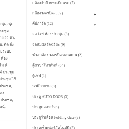
กล้องจับป้ายทะเบียนรถ
(7)
กล้องวงจรปิด
(339)
คีย์การ์ด
(12)
ระชุม
,
ชุด
ประชุม
จอ Led ห้อง ประชุม
(3)
าย 20 ตัว
,
จอสัมผัสอัจฉริยะ
(9)
ุม
,
ติด ตั้ง
ม
,
ระบบ
ช่าง กล้อง วงจรปิด ขอนแก่น
(2)
น ห้อง
ไม ค์
ตู้สาขาโทรศัพท์
(64)
ค์ ประชุม
ตู้เซฟ
(1)
ประชุม ไร้
 ประชุม
,
นาฬิกายาม
(3)
้อง
ประตู AUTO DOOR
(3)
ะ ประชุม
,
ลน์
,
ประตูมอเตอร์
(6)
ประตูรั้วเลื่อน Folding Gate
(8)
ประตูเซ็นเซอร์อัตโนมัติ
(2)