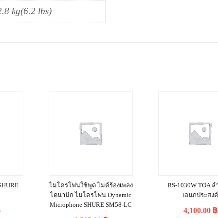
2.8 kg(6.2 lbs)
ี SHURE
ไมโครโฟนใช้พูด ไมค์ร้องเพลง
BS-1030W TOA ลำโ
ไดนามิก ไมโครโฟน Dynamic
เอนกประสงค
Microphone SHURE SM58-LC
฿
4,100.00
฿