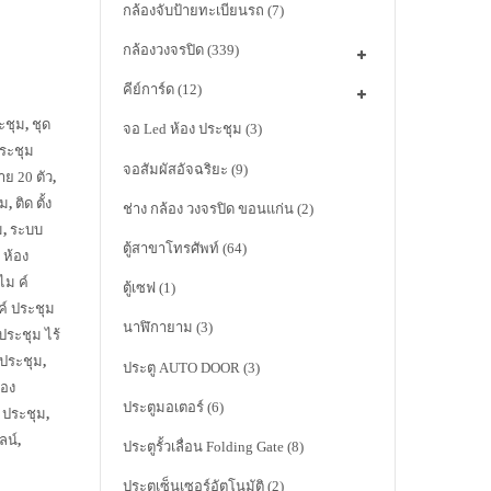
กล้องจับป้ายทะเบียนรถ
(7)
กล้องวงจรปิด
(339)
คีย์การ์ด
(12)
ระชุม
,
ชุด
จอ Led ห้อง ประชุม
(3)
ประชุม
จอสัมผัสอัจฉริยะ
(9)
าย 20 ตัว
,
ุม
,
ติด ตั้ง
ช่าง กล้อง วงจรปิด ขอนแก่น
(2)
ม
,
ระบบ
ตู้สาขาโทรศัพท์
(64)
น ห้อง
ไม ค์
ตู้เซฟ
(1)
ค์ ประชุม
นาฬิกายาม
(3)
ประชุม ไร้
 ประชุม
,
ประตู AUTO DOOR
(3)
้อง
ประตูมอเตอร์
(6)
ะ ประชุม
,
ลน์
,
ประตูรั้วเลื่อน Folding Gate
(8)
ประตูเซ็นเซอร์อัตโนมัติ
(2)