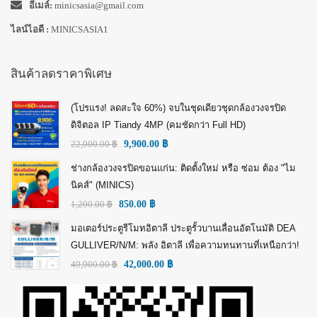
อีเมล์:
minicsasia@gmail.com
ไลน์ไอดี :
MINICSASIA1
สินค้าลดราคาพิเศษ
(โปรแรง! ลดสะใจ 60%) จบในชุดเดียวชุดกล้องวงจรปิด
ดิจิตอล IP Tiandy 4MP (คมชัดกว่า Full HD)
22,000.00
฿
9,900.00
฿
ช่างกล้องวงจรปิดขอนแก่น: ติดตั้งใหม่ หรือ ซ่อม ต้อง "ไม
นิคส์" (MINICS)
1,200.00
฿
850.00
฿
มอเตอร์ประตูรีโมทอิตาลี ประตูรั้วบานเลื่อนอัตโนมัติ DEA
GULLIVER/N/M: พลัง อิตาลี เพื่อความทนทานที่เหนือกว่า!
49,900.00
฿
42,000.00
฿