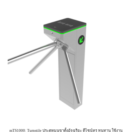
mTS1000: Turnstile ประตูหมุนขาตั้งอัจฉริยะ ดีไซน์หรู ทนทาน ใช้งาน