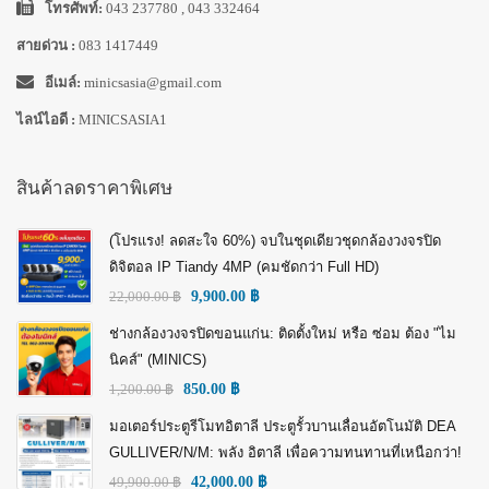
โทรศัพท์:
043 237780 , 043 332464
สายด่วน :
083 1417449
อีเมล์:
minicsasia@gmail.com
ไลน์ไอดี :
MINICSASIA1
สินค้าลดราคาพิเศษ
(โปรแรง! ลดสะใจ 60%) จบในชุดเดียวชุดกล้องวงจรปิด
ดิจิตอล IP Tiandy 4MP (คมชัดกว่า Full HD)
22,000.00
฿
9,900.00
฿
ช่างกล้องวงจรปิดขอนแก่น: ติดตั้งใหม่ หรือ ซ่อม ต้อง "ไม
นิคส์" (MINICS)
1,200.00
฿
850.00
฿
มอเตอร์ประตูรีโมทอิตาลี ประตูรั้วบานเลื่อนอัตโนมัติ DEA
GULLIVER/N/M: พลัง อิตาลี เพื่อความทนทานที่เหนือกว่า!
49,900.00
฿
42,000.00
฿