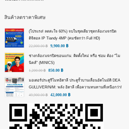
สินค้าลดราคาพิเศษ
(โปรแรง! ลดสะใจ 60%) จบในชุดเดียวชุดกล้องวงจรปิด
ดิจิตอล IP Tiandy 4MP (คมชัดกว่า Full HD)
22,000.00
฿
9,900.00
฿
ช่างกล้องวงจรปิดขอนแก่น: ติดตั้งใหม่ หรือ ซ่อม ต้อง "ไม
นิคส์" (MINICS)
1,200.00
฿
850.00
฿
มอเตอร์ประตูรีโมทอิตาลี ประตูรั้วบานเลื่อนอัตโนมัติ DEA
GULLIVER/N/M: พลัง อิตาลี เพื่อความทนทานที่เหนือกว่า!
49,900.00
฿
42,000.00
฿