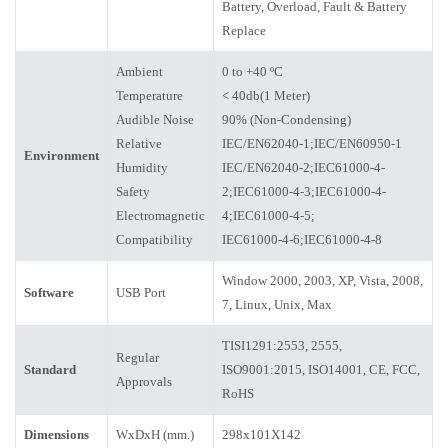
Battery, Overload, Fault & Battery
Replace
Ambient
0 to +40 ºC
Temperature
< 40db(1 Meter)
Audible Noise
90% (Non-Condensing)
Relative
IEC/EN62040-1;IEC/EN60950-1
Environment
Humidity
IEC/EN62040-2;IEC61000-4-
Safety
2;IEC61000-4-3;IEC61000-4-
Electromagnetic
4;IEC61000-4-5;
Compatibility
IEC61000-4-6;IEC61000-4-8
Window 2000, 2003, XP, Vista, 2008,
Software
USB Port
7, Linux, Unix, Max
TISI1291:2553, 2555,
Regular
Standard
ISO9001:2015, ISO14001, CE, FCC,
Approvals
RoHS
Dimensions
WxDxH (mm.)
298x101X142