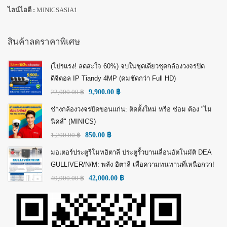
ไลน์ไอดี :
MINICSASIA1
สินค้าลดราคาพิเศษ
(โปรแรง! ลดสะใจ 60%) จบในชุดเดียวชุดกล้องวงจรปิด
ดิจิตอล IP Tiandy 4MP (คมชัดกว่า Full HD)
22,000.00
฿
9,900.00
฿
ช่างกล้องวงจรปิดขอนแก่น: ติดตั้งใหม่ หรือ ซ่อม ต้อง "ไม
นิคส์" (MINICS)
1,200.00
฿
850.00
฿
มอเตอร์ประตูรีโมทอิตาลี ประตูรั้วบานเลื่อนอัตโนมัติ DEA
GULLIVER/N/M: พลัง อิตาลี เพื่อความทนทานที่เหนือกว่า!
49,900.00
฿
42,000.00
฿