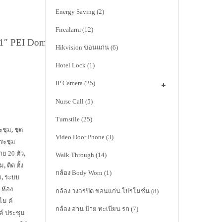
Energy Saving
(2)
Firealarm
(12)
1″ PEI Dome
Hikvision ขอนแก่น
(6)
Hotel Lock
(1)
IP Camera
(25)
Nurse Call
(5)
Turnstile
(25)
ระชุม
,
ชุด
Video Door Phone
(3)
ประชุม
าย 20 ตัว
,
Walk Through
(14)
ุม
,
ติด ตั้ง
กล้อง Body Worn
(1)
ม
,
ระบบ
น ห้อง
กล้อง วงจรปิด ขอนแก่น โปรโมชั่น
(8)
ไม ค์
กล้อง อ่าน ป้าย ทะเบียน รถ
(7)
ค์ ประชุม