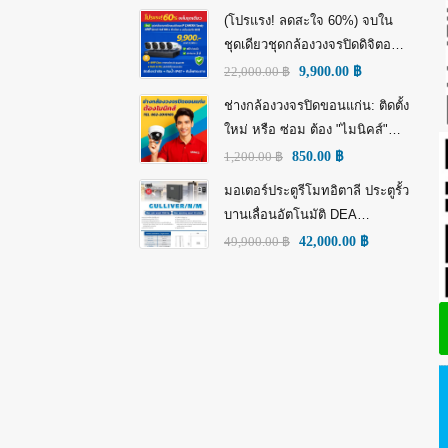
(โปรแรง! ลดสะใจ 60%) จบใน
ชุดเดียวชุดกล้องวงจรปิดดิจิตอล
IP Tiandy 4MP (คมชัดกว่า Full
22,000.00
฿
9,900.00
฿
HD)
ช่างกล้องวงจรปิดขอนแก่น: ติดตั้ง
ใหม่ หรือ ซ่อม ต้อง "ไมนิคส์"
(MINICS)
1,200.00
฿
850.00
฿
มอเตอร์ประตูรีโมทอิตาลี ประตูรั้ว
บานเลื่อนอัตโนมัติ DEA
GULLIVER/N/M: พลัง อิตาลี เพื่อ
49,900.00
฿
42,000.00
฿
ความทนทานที่เหนือกว่า!