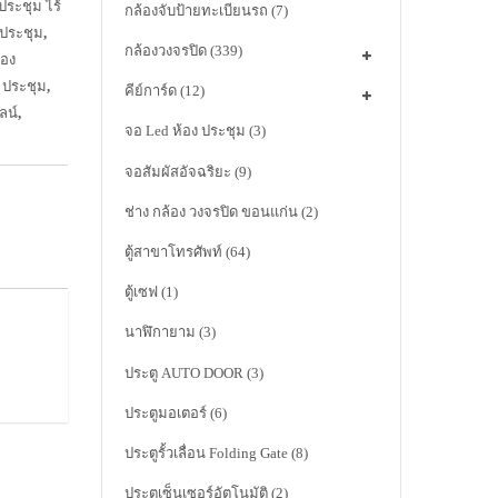
ประชุม ไร้
กล้องจับป้ายทะเบียนรถ
(7)
 ประชุม
,
กล้องวงจรปิด
(339)
้อง
ะ ประชุม
,
คีย์การ์ด
(12)
ลน์
,
จอ Led ห้อง ประชุม
(3)
จอสัมผัสอัจฉริยะ
(9)
ช่าง กล้อง วงจรปิด ขอนแก่น
(2)
ตู้สาขาโทรศัพท์
(64)
ตู้เซฟ
(1)
นาฬิกายาม
(3)
ประตู AUTO DOOR
(3)
ประตูมอเตอร์
(6)
ประตูรั้วเลื่อน Folding Gate
(8)
ประตูเซ็นเซอร์อัตโนมัติ
(2)