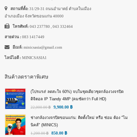
สถานที่ตั้ง:
31/29-31 ถนนอำมาตย์ ตำบลในเมือง
อำเภอเมือง จังหวัดขอนแก่น 40000
โทรศัพท์:
043 237780 , 043 332464
สายด่วน :
083 1417449
อีเมล์:
minicsasia@gmail.com
ไลน์ไอดี :
MINICSASIA1
สินค้าลดราคาพิเศษ
(โปรแรง! ลดสะใจ 60%) จบในชุดเดียวชุดกล้องวงจรปิด
ดิจิตอล IP Tiandy 4MP (คมชัดกว่า Full HD)
22,000.00
฿
9,900.00
฿
ช่างกล้องวงจรปิดขอนแก่น: ติดตั้งใหม่ หรือ ซ่อม ต้อง "ไม
นิคส์" (MINICS)
1,200.00
฿
850.00
฿