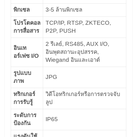
พิกเซล
3-5 ล้านพิกเซล
โปรโตคอล
TCP/IP, RTSP, ZKTECO,
การสื่อสาร
P2P, PUSH
2 รีเลย์, RS485, AUX I/O,
อินเท
อินพุตสถานะอุปสรรค,
อร์เฟซ I/O
Wiegand อินและเอาต์
รูปแบบ
JPG
ภาพ
ทริกเกอร์
วิดีโอทริกเกอร์หรือการตรวจจับ
การรับรู้
ลูป
ระดับการ
IP65
ป้องกัน
แรงดันใช้