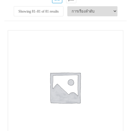
Showing 81–
81
of 81 results