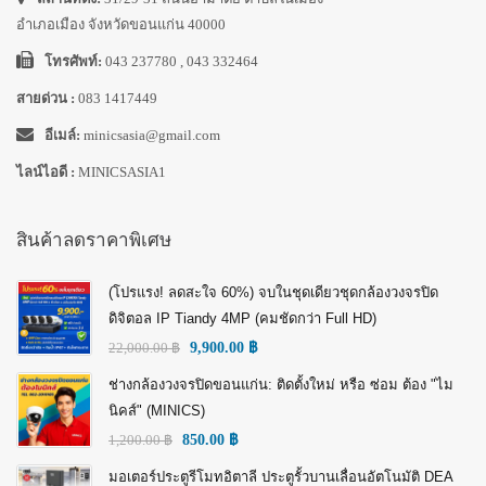
อำเภอเมือง จังหวัดขอนแก่น 40000
โทรศัพท์:
043 237780 , 043 332464
สายด่วน :
083 1417449
อีเมล์:
minicsasia@gmail.com
ไลน์ไอดี :
MINICSASIA1
สินค้าลดราคาพิเศษ
(โปรแรง! ลดสะใจ 60%) จบในชุดเดียวชุดกล้องวงจรปิด
ดิจิตอล IP Tiandy 4MP (คมชัดกว่า Full HD)
22,000.00
฿
9,900.00
฿
ช่างกล้องวงจรปิดขอนแก่น: ติดตั้งใหม่ หรือ ซ่อม ต้อง "ไม
นิคส์" (MINICS)
1,200.00
฿
850.00
฿
มอเตอร์ประตูรีโมทอิตาลี ประตูรั้วบานเลื่อนอัตโนมัติ DEA