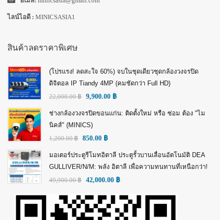
อีเมล์:
minicsasia@gmail.com
ไลน์ไอดี :
MINICSASIA1
สินค้าลดราคาพิเศษ
(โปรแรง! ลดสะใจ 60%) จบในชุดเดียวชุดกล้องวงจรปิด
ดิจิตอล IP Tiandy 4MP (คมชัดกว่า Full HD)
22,000.00
฿
9,900.00
฿
ช่างกล้องวงจรปิดขอนแก่น: ติดตั้งใหม่ หรือ ซ่อม ต้อง "ไม
นิคส์" (MINICS)
1,200.00
฿
850.00
฿
มอเตอร์ประตูรีโมทอิตาลี ประตูรั้วบานเลื่อนอัตโนมัติ DEA
GULLIVER/N/M: พลัง อิตาลี เพื่อความทนทานที่เหนือกว่า!
49,900.00
฿
42,000.00
฿