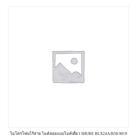
ไมโครโฟนไร้สาย ไมค์ลอยแบบไมค์เดี่ยว SHURE BLX24A/B58-M19