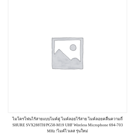
ไมโครโฟนไร้สายแบบไมค์คู่ ไมค์ลอยไร้สาย ไมค์ลอยคลื่นความถี่
SHURE SVX288TH/PG58-M19 UHF Wireless Microphone 694-703
MHz !ไมค์ไวเลส รุ่นใหม่