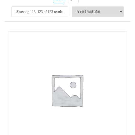
Showing 113–
123
of 123 results