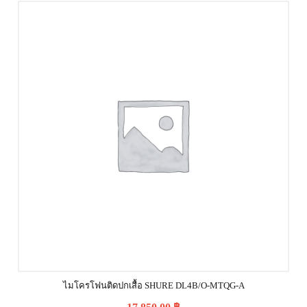
ไมโครโฟนติดปกเสื้อ SHURE DL4B/O-MTQG-A