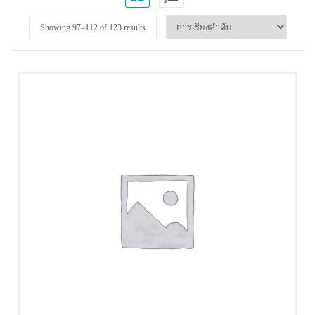
Showing 97–
112
of 123 results