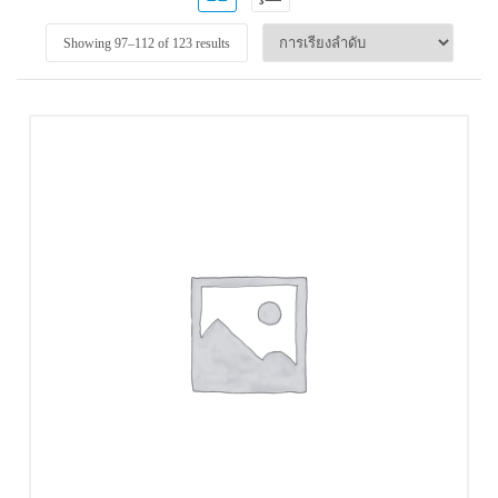
Showing 97–
112
of 123 results