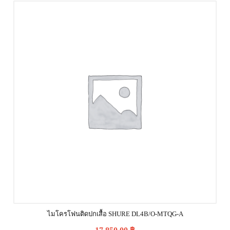
ไมโครโฟนติดปกเสื้อ SHURE DL4B/O-MTQG-A