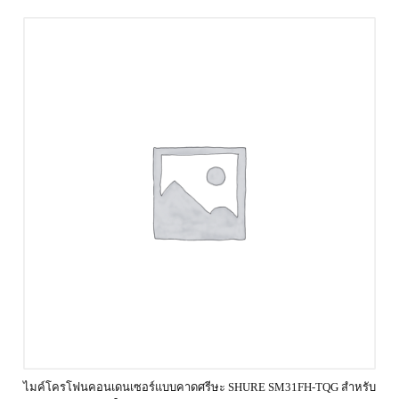
ไมค์โครโฟนคอนเดนเซอร์แบบคาดศรีษะ SHURE SM31FH‐TQG สำหรับ