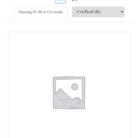
Showing 65–
96
of 123 results