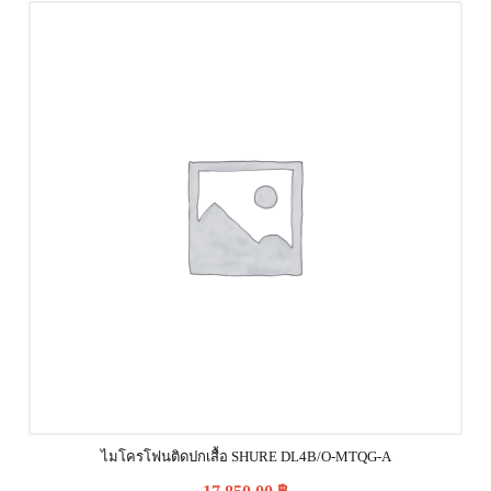
ไมโครโฟนติดปกเสื้อ SHURE DL4B/O-MTQG-A