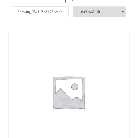
Showing 97–
112
of 123 results