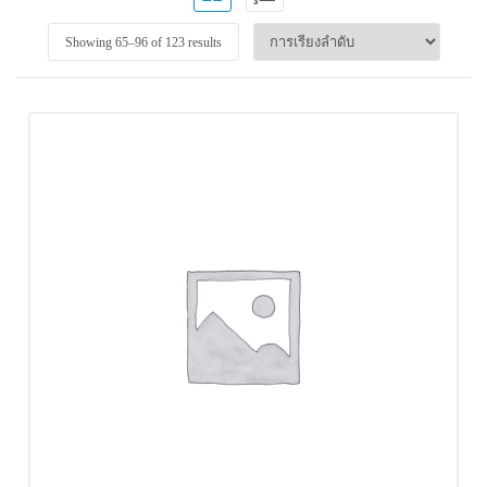
Showing 65–
96
of 123 results