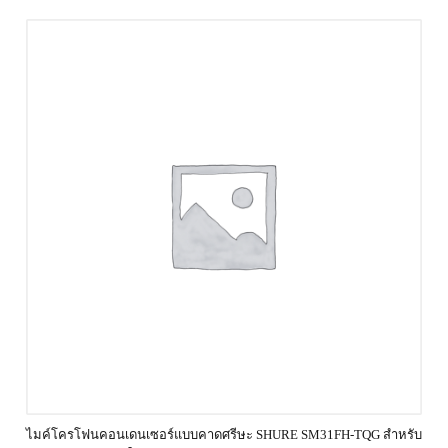
ไมค์โครโฟนคอนเดนเซอร์แบบคาดศรีษะ SHURE SM31FH‐TQG สำหรับ