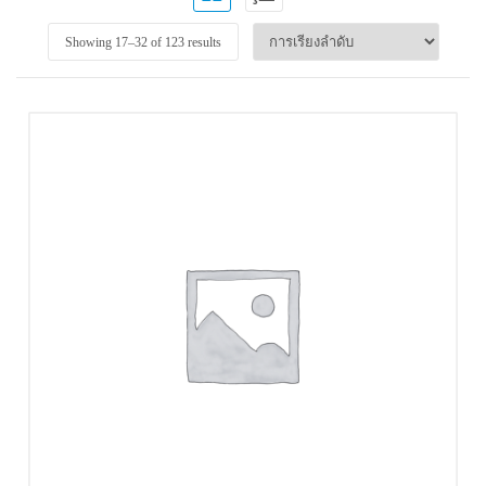
Showing 17–
32
of 123 results