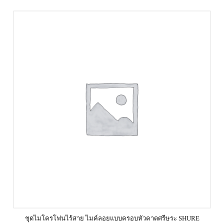
ชุดไมโครโฟนไร้สาย ไมค์ลอยแบบครอบหัวคาดศรีษระ SHURE