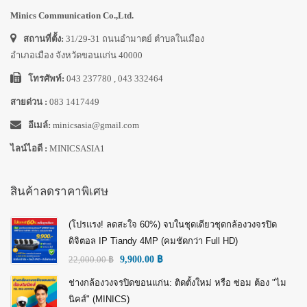
Minics Communication Co.,Ltd.
สถานที่ตั้ง:
31/29-31 ถนนอำมาตย์ ตำบลในเมือง
อำเภอเมือง จังหวัดขอนแก่น 40000
โทรศัพท์:
043 237780 , 043 332464
สายด่วน :
083 1417449
อีเมล์:
minicsasia@gmail.com
ไลน์ไอดี :
MINICSASIA1
สินค้าลดราคาพิเศษ
(โปรแรง! ลดสะใจ 60%) จบในชุดเดียวชุดกล้องวงจรปิด
ดิจิตอล IP Tiandy 4MP (คมชัดกว่า Full HD)
22,000.00
฿
9,900.00
฿
ช่างกล้องวงจรปิดขอนแก่น: ติดตั้งใหม่ หรือ ซ่อม ต้อง "ไม
นิคส์" (MINICS)