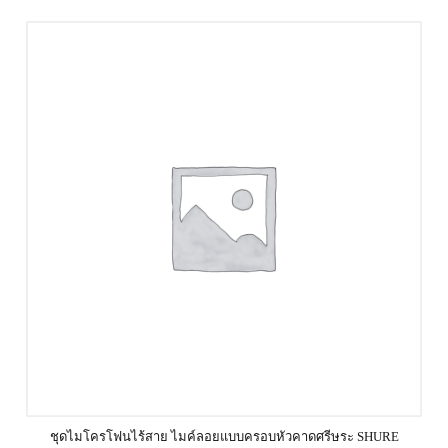
ชุดไมโครโฟนไร้สาย ไมค์ลอยแบบครอบหัวคาดศรีษระ SHURE