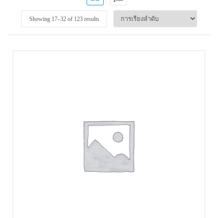
Showing 17–
32
of 123 results