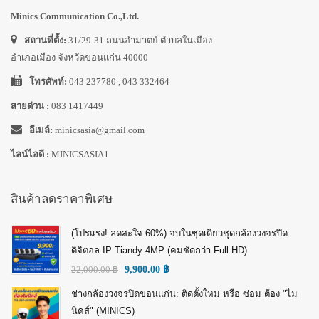
Minics Communication Co.,Ltd.
สถานที่ตั้ง:
31/29-31 ถนนอำมาตย์ ตำบลในเมือง
อำเภอเมือง จังหวัดขอนแก่น 40000
โทรศัพท์:
043 237780 , 043 332464
สายด่วน :
083 1417449
อีเมล์:
minicsasia@gmail.com
ไลน์ไอดี :
MINICSASIA1
สินค้าลดราคาพิเศษ
(โปรแรง! ลดสะใจ 60%) จบในชุดเดียวชุดกล้องวงจรปิด
ดิจิตอล IP Tiandy 4MP (คมชัดกว่า Full HD)
22,000.00
฿
9,900.00
฿
ช่างกล้องวงจรปิดขอนแก่น: ติดตั้งใหม่ หรือ ซ่อม ต้อง "ไม
นิคส์" (MINICS)