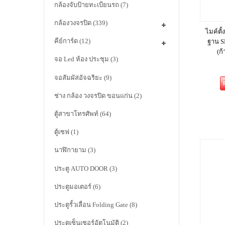
กล้องจับป้ายทะเบียนรถ
(7)
กล้องวงจรปิด
(339)
ไมค์ตั
คีย์การ์ด
(12)
ฐาน 
(ก
จอ Led ห้อง ประชุม
(3)
จอสัมผัสอัจฉริยะ
(9)
ช่าง กล้อง วงจรปิด ขอนแก่น
(2)
ตู้สาขาโทรศัพท์
(64)
ตู้เซฟ
(1)
นาฬิกายาม
(3)
ประตู AUTO DOOR
(3)
ประตูมอเตอร์
(6)
ประตูรั้วเลื่อน Folding Gate
(8)
ประตูเซ็นเซอร์อัตโนมัติ
(2)