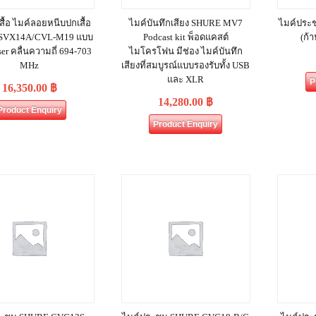
สื้อ ไมค์ลอยหนีบปกเสื้อ
ไมค์บันทึกเสียง SHURE MV7
ไมค์ประ
SVX14A/CVL-M19 แบบ
Podcast kit พ็อดแคสต์
(ก้า
er คลื่นความถี่ 694-703
ไมโครโฟน มีช่อง ไมค์บันทึก
MHz
เสียงที่สมบูรณ์แบบรองรับทั้ง USB
และ XLR
P
16,350.00
฿
14,280.00
฿
Product Enquiry
Product Enquiry