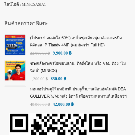
ไลน์ไอดี :
MINICSASIA1
สินค้าลดราคาพิเศษ
(โปรแรง! ลดสะใจ 60%) จบในชุดเดียวชุดกล้องวงจรปิด
ดิจิตอล IP Tiandy 4MP (คมชัดกว่า Full HD)
22,000.00
฿
9,900.00
฿
ช่างกล้องวงจรปิดขอนแก่น: ติดตั้งใหม่ หรือ ซ่อม ต้อง "ไม
นิคส์" (MINICS)
1,200.00
฿
850.00
฿
มอเตอร์ประตูรีโมทอิตาลี ประตูรั้วบานเลื่อนอัตโนมัติ DEA
GULLIVER/N/M: พลัง อิตาลี เพื่อความทนทานที่เหนือกว่า!
49,900.00
฿
42,000.00
฿