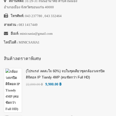
สถานที่ตั้ง:
31/29-31 ถนนอำมาตย์ ตำบลในเมือง
อำเภอเมือง จังหวัดขอนแก่น 40000
โทรศัพท์:
043 237780 , 043 332464
สายด่วน :
083 1417449
อีเมล์:
minicsasia@gmail.com
ไลน์ไอดี :
MINICSASIA1
สินค้าลดราคาพิเศษ
(โปรแรง! ลดสะใจ 60%) จบในชุดเดียวชุดกล้องวงจรปิด
ดิจิตอล IP Tiandy 4MP (คมชัดกว่า Full HD)
22,000.00
฿
9,900.00
฿