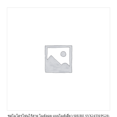
ชุดไมโครโฟนไร้สาย ไมค์ลอย แบบไมค์เดี่ยว SHURE SVX24TH/PG28-