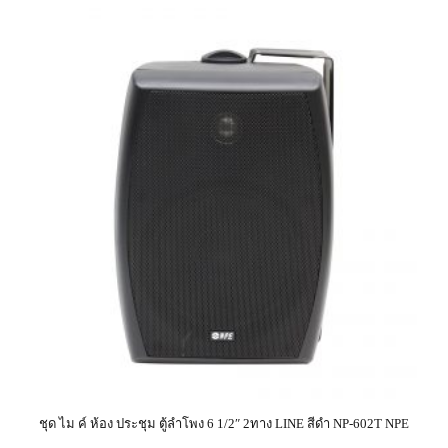
ชุด ไม ค์ ห้อง ประชุม ตู้ลำโพง 6 1/2″ 2ทาง LINE สีดำ NP-602T NPE