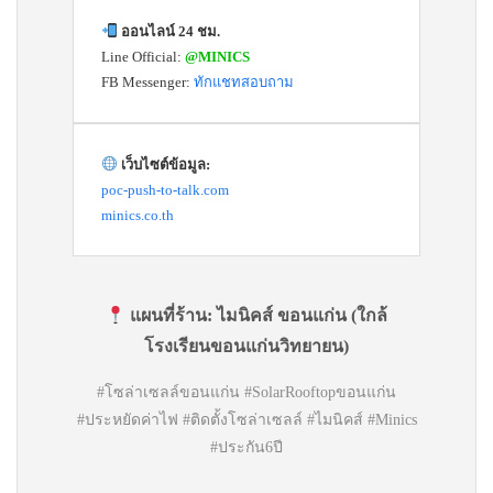
ออนไลน์ 24 ชม.
Line Official:
@MINICS
FB Messenger:
ทักแชทสอบถาม
เว็บไซต์ข้อมูล:
poc-push-to-talk.com
minics.co.th
แผนที่ร้าน:
ไมนิคส์ ขอนแก่น (ใกล้
โรงเรียนขอนแก่นวิทยายน)
#โซล่าเซลล์ขอนแก่น #SolarRooftopขอนแก่น
#ประหยัดค่าไฟ #ติดตั้งโซล่าเซลล์ #ไมนิคส์ #Minics
#ประกัน6ปี