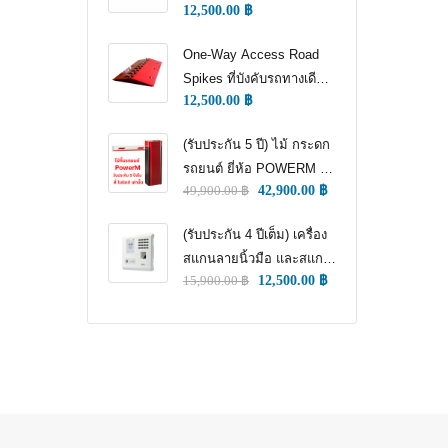
12,500.00
฿
WAY TRAFFIC
CONTROL)
One-Way Access Road
Spikes ที่บังคับรถทางเดียว
12,500.00
฿
(ONE WAY TRAFFIC
CONTROL) (หนามแทง
(รับประกัน 5 ปี) ไม้ กระดก
ล้อ)
รถยนต์ ยี่ห้อ POWERM รุ่น
49,900.00
฿
42,900.00
฿
9000 ทนทานสูงที่สุด อึด
ทน แกร่ง รับประกัน 5 ปีเต็ม
(รับประกัน 4 ปีเต็ม) เครื่อง
สแกนลายนิ้วมือ และสแกน
15,900.00
฿
12,500.00
฿
ใบหน้า สำหรับลงเวลา
พนักงาน แชทเคเทโค
ZKTECO ของแท้