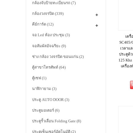
กล้องจับป้ายทะเบียนรถ
(7)
กล้องวงจรปิด
(339)
คีย์การ์ด
(12)
จอ Led ห้อง ประชุม
(3)
เครื
SC405/C
จอสัมผัสอัจฉริยะ
(9)
เวลาแล
ประตูด้ว
ช่าง กล้อง วงจรปิด ขอนแก่น
(2)
125 Khz 
เครื่อ
ตู้สาขาโทรศัพท์
(64)
ตู้เซฟ
(1)
นาฬิกายาม
(3)
ประตู AUTO DOOR
(3)
ประตูมอเตอร์
(6)
ประตูรั้วเลื่อน Folding Gate
(8)
ประตูเซ็นเซอร์อัตโนมัติ
(2)