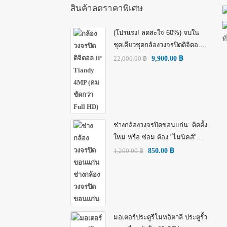
สินค้าลดราคาพิเศษ
(โปรแรง! ลดสะใจ 60%) จบใน
ชุดเดียวชุดกล้องวงจรปิดดิจิตอล
IP Tiandy 4MP (คมชัดกว่า Full
22,000.00
฿
9,900.00
฿
HD)
ช่างกล้องวงจรปิดขอนแก่น: ติดตั้ง
ใหม่ หรือ ซ่อม ต้อง "ไมนิคส์"
(MINICS)
1,200.00
฿
850.00
฿
มอเตอร์ประตูรีโมทอิตาลี ประตูรั้ว