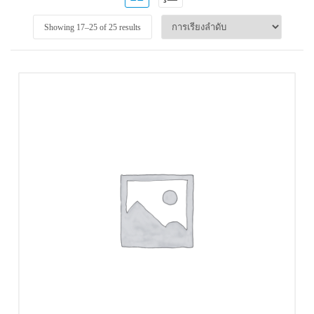
Showing 17–
25
of 25 results