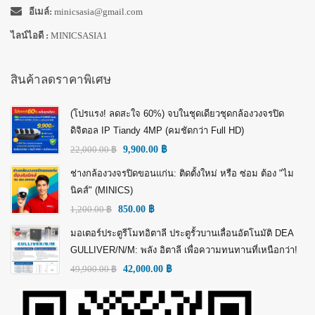
อีเมล์:
minicsasia@gmail.com
ไลน์ไอดี :
MINICSASIA1
สินค้าลดราคาพิเศษ
(โปรแรง! ลดสะใจ 60%) จบในชุดเดียวชุดกล้องวงจรปิด
ดิจิตอล IP Tiandy 4MP (คมชัดกว่า Full HD)
22,000.00
฿
9,900.00
฿
ช่างกล้องวงจรปิดขอนแก่น: ติดตั้งใหม่ หรือ ซ่อม ต้อง "ไม
นิคส์" (MINICS)
1,200.00
฿
850.00
฿
มอเตอร์ประตูรีโมทอิตาลี ประตูรั้วบานเลื่อนอัตโนมัติ DEA
GULLIVER/N/M: พลัง อิตาลี เพื่อความทนทานที่เหนือกว่า!
49,900.00
฿
42,000.00
฿