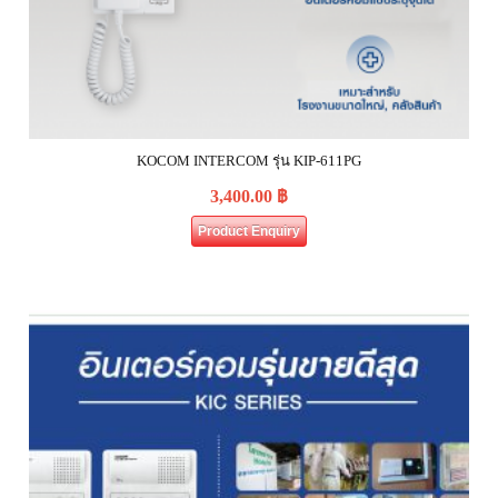
KOCOM INTERCOM รุ่น KIP-611PG
3,400.00
฿
Product Enquiry