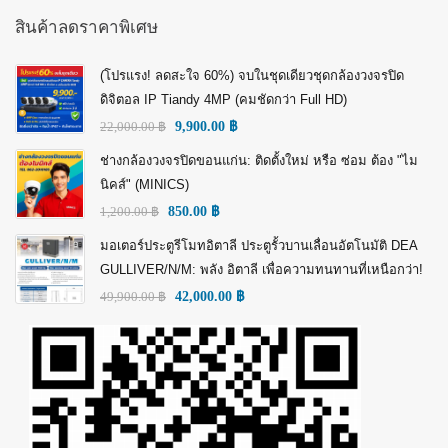
สินค้าลดราคาพิเศษ
(โปรแรง! ลดสะใจ 60%) จบในชุดเดียวชุดกล้องวงจรปิด
ดิจิตอล IP Tiandy 4MP (คมชัดกว่า Full HD)
22,000.00
฿
9,900.00
฿
ช่างกล้องวงจรปิดขอนแก่น: ติดตั้งใหม่ หรือ ซ่อม ต้อง "ไม
นิคส์" (MINICS)
1,200.00
฿
850.00
฿
มอเตอร์ประตูรีโมทอิตาลี ประตูรั้วบานเลื่อนอัตโนมัติ DEA
GULLIVER/N/M: พลัง อิตาลี เพื่อความทนทานที่เหนือกว่า!
49,900.00
฿
42,000.00
฿