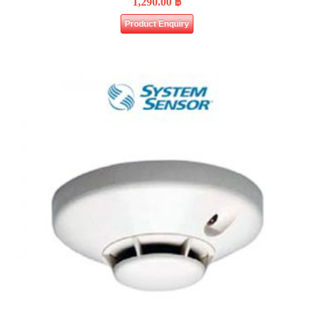
1,290.00
฿
Product Enquiry