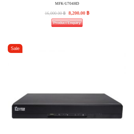
MFK-U704HD
8,200.00
฿
16,000.00
฿
Product Enquiry
Sale