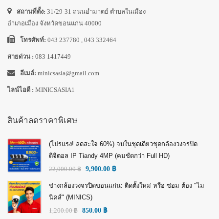
สถานที่ตั้ง:
31/29-31 ถนนอำมาตย์ ตำบลในเมือง
อำเภอเมือง จังหวัดขอนแก่น 40000
โทรศัพท์:
043 237780 , 043 332464
สายด่วน :
083 1417449
อีเมล์:
minicsasia@gmail.com
ไลน์ไอดี :
MINICSASIA1
สินค้าลดราคาพิเศษ
(โปรแรง! ลดสะใจ 60%) จบในชุดเดียวชุดกล้องวงจรปิด
ดิจิตอล IP Tiandy 4MP (คมชัดกว่า Full HD)
22,000.00
฿
9,900.00
฿
ช่างกล้องวงจรปิดขอนแก่น: ติดตั้งใหม่ หรือ ซ่อม ต้อง "ไม
นิคส์" (MINICS)
1,200.00
฿
850.00
฿