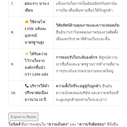
7.
ผ่อน 0% นาน 4
แข็งแกร่งในการเป็นพันธมิตรกับสถาบัน
เดือน
การเงิน เพื่อเพิ่มทางเลือกให้กับลูกค้า
ใช้สายไฟ
วิสัยทัศน์ด้านคุณภาพและความปลอดภัย:
LINK แท้และ
8.
ยืนยันว่าเราไม่ลดคุณภาพของงานติดตั้ง
อุปกรณ์
เพื่อแลกกับราคาที่ต่ำลงในระยะสั้น
มาตรฐานสูง
ได้รับความ
การยอมรับในระดับองค์กร:
พิสูจน์ความ
ไว้วางใจจาก
9.
น่าเชื่อถือและมาตรฐานการทำงานที่ผ่าน
องค์กรชั้นนำ
การประเมินจากหน่วยงานขนาดใหญ่
กว่า 5,000 แห่ง
บริการให้คำ
ความตั้งใจที่จะอยู่คู่กับลูกค้า:
ยืนยัน
10.
ปรึกษาต่อเนื่อง
ความมั่นคงของบริษัท และความพร้อมที่
ยาวนาน 10 ปี
จะดูแลลูกค้าทุกท่านในระยะยาว
Export to Sheets
ไมนิคส์
คือการลงทุนใน
“ความมั่นคง”
และ
“ความรับผิดชอบ”
ที่ยั่งยืน