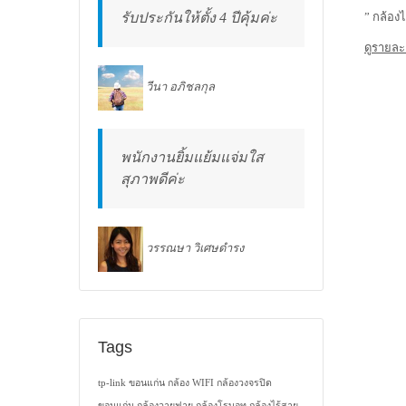
รับประกันให้ตั้ง 4 ปีคุ้มค่ะ
” กล้อง
ดูรายละ
วีนา อภิชลกุล
พนักงานยิ้มแย้มแจ่มใส
สุภาพดีค่ะ
วรรณษา วิเศษดำรง
Tags
tp-link ขอนแก่น
กล้อง WIFI
กล้องวงจรปิด
ขอนแก่น
กล้องวายฟาย
กล้องโรบอท
กล้องไร้สาย