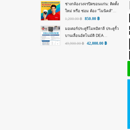
HD)
ช่างกล้องวงจรปิดขอนแก่น: ติดตั้ง
ใหม่ หรือ ซ่อม ต้อง "ไมนิคส์"
(MINICS)
1,200.00
฿
850.00
฿
มอเตอร์ประตูรีโมทอิตาลี ประตูรั้ว
บานเลื่อนอัตโนมัติ DEA
GULLIVER/N/M: พลัง อิตาลี เพื่อ
49,900.00
฿
42,000.00
฿
ความทนทานที่เหนือกว่า!