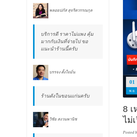
พลอยปภัส สุจริตวรรณกุล
บริการดี ราคาไม่แพง คุ้ม
มากกับเงินที่จ่ายไป ขอ
แนะนำร้านนี้ครับ
บรรจง ตั้งใจมั่น
01
พ.ย.
ร้านดังในขอนแก่นครับ
8 เ
ไม่เ
วิชัย สงวนพานิช
Posted 