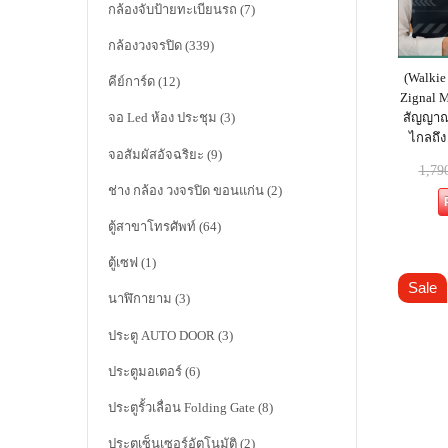
กล้องจับป้ายทะเบียนรถ
(7)
กล้องวงจรปิด
(339)
(Walkie 
คีย์การ์ด
(12)
Zignal M
สัญญาณไ
จอ Led ห้อง ประชุม
(3)
ไกลถึง
จอสัมผัสอัจฉริยะ
(9)
1,79
ช่าง กล้อง วงจรปิด ขอนแก่น
(2)
ตู้สาขาโทรศัพท์
(64)
ตู้เซฟ
(1)
Sale
นาฬิกายาม
(3)
ประตู AUTO DOOR
(3)
ประตูมอเตอร์
(6)
ประตูรั้วเลื่อน Folding Gate
(8)
ประตูเซ็นเซอร์อัตโนมัติ
(2)