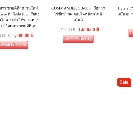
อสาร ขายดีที่สุด) รุ่นใหม่
COMMANDER CB-88S : สื่อสาร
Hytera PN
icro กำลังส่ง High รับส่ง
ไร้ขีดจำกัด ตอบโจทย์ทุกไลฟ์
สมัย ยกร
กล 2 เท่า ได้ระยะทาง
สไตล์
 1 กิโลเมตร ขายดีที่สุด
1,690.00
฿
1,790.00
฿
P
1,200.00
฿
0.00
฿
Product Enquiry
Product Enquiry
Sale