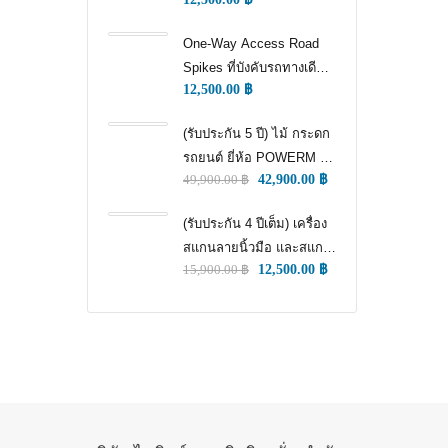
WAY TRAFFIC
CONTROL)
One-Way Access Road
Spikes ที่บังคับรถทางเดียว
12,500.00
฿
(ONE WAY TRAFFIC
CONTROL) (หนามแทง
(รับประกัน 5 ปี) ไม้ กระดก
ล้อ)
รถยนต์ ยี่ห้อ POWERM รุ่น
49,900.00
฿
42,900.00
฿
9000 ทนทานสูงที่สุด อึด
ทน แกร่ง รับประกัน 5 ปีเต็ม
(รับประกัน 4 ปีเต็ม) เครื่อง
สแกนลายนิ้วมือ และสแกน
15,900.00
฿
12,500.00
฿
ใบหน้า สำหรับลงเวลา
พนักงาน แชทเคเทโค
ZKTECO ของแท้