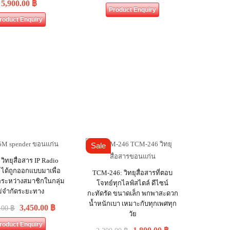
5,900.00
฿
Product Enquiry
roduct Enquiry
Sale
ิทยุสื่อสาร IP Radio
 ได้ถูกออกแบบมาเพื่อ
TCM-246: วิทยุสื่อสารที่ตอบ
อระหว่างสมาชิกในกลุ่ม
โจทย์ทุกไลฟ์สไตล์ ดีไซน์
ม่จำกัดระยะทาง
กะทัดรัด ขนาดเล็ก พกพาสะดวก
น้ำหนักเบา เหมาะกับทุกเพศทุก
3,450.00
฿
.00
฿
วัย
roduct Enquiry