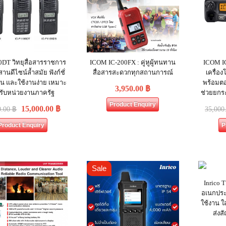
0DT วิทยุสื่อสารราชการ
ICOM IC-200FX : คู่หูผู้ทนทาน
ICOM IC
านดีไซน์ล้ำสมัย ฟังก์ชั่
สื่อสารสะดวกทุกสถานการณ์
เครื่อง
น และใช้งานง่าย เหมาะ
พร้อมต
3,950.00
฿
รับหน่วยงานภาครัฐ
ช่วยยกร
Product Enquiry
15,000.00
฿
0.00
฿
35,000
Product Enquiry
P
Sale
Inrico 
อเนกประ
ใช้งาน ใ
ส่ง