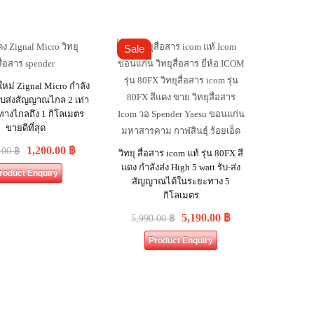
Sale
นใหม่ Zignal Micro กำลัง
รับส่งสัญญาณไกล 2 เท่า
ทางไกลถึง 1 กิโลเมตร
ขายดีที่สุด
1,200.00
฿
.00
฿
วิทยุ สื่อสาร icom แท้ รุ่น 80FX สี
แดง กำลังส่ง High 5 watt รับ-ส่ง
roduct Enquiry
สัญญาณได้ในระยะทาง 5
กิโลเมตร
5,190.00
฿
5,990.00
฿
Product Enquiry