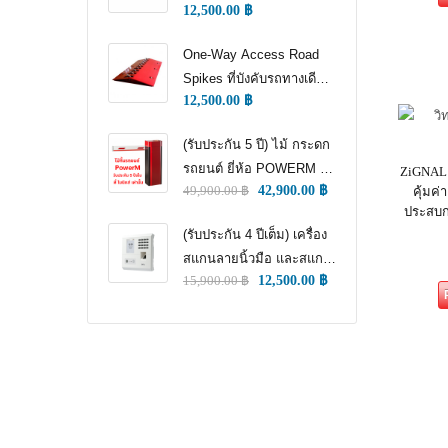
12,500.00
฿
WAY TRAFFIC
CONTROL)
One-Way Access Road
Spikes ที่บังคับรถทางเดียว
12,500.00
฿
(ONE WAY TRAFFIC
CONTROL) (หนามแทง
(รับประกัน 5 ปี) ไม้ กระดก
ล้อ)
รถยนต์ ยี่ห้อ POWERM รุ่น
ZiGNAL 
49,900.00
฿
42,900.00
฿
คุ้มค
9000 ทนทานสูงที่สุด อึด
ประสบกา
ทน แกร่ง รับประกัน 5 ปีเต็ม
(รับประกัน 4 ปีเต็ม) เครื่อง
สแกนลายนิ้วมือ และสแกน
15,900.00
฿
12,500.00
฿
ใบหน้า สำหรับลงเวลา
พนักงาน แชทเคเทโค
ZKTECO ของแท้