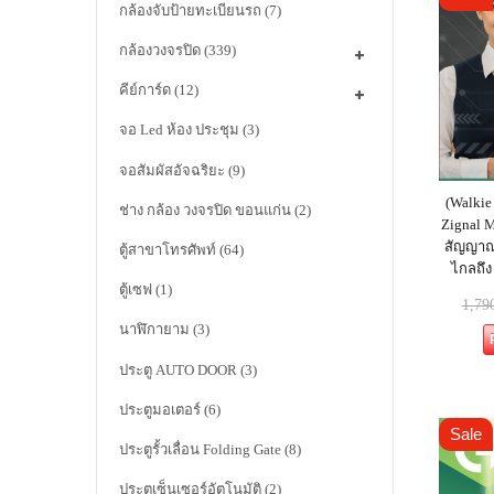
กล้องจับป้ายทะเบียนรถ
(7)
กล้องวงจรปิด
(339)
คีย์การ์ด
(12)
จอ Led ห้อง ประชุม
(3)
จอสัมผัสอัจฉริยะ
(9)
(Walkie 
ช่าง กล้อง วงจรปิด ขอนแก่น
(2)
Zignal M
สัญญาณไ
ตู้สาขาโทรศัพท์
(64)
ไกลถึง
ตู้เซฟ
(1)
1,79
นาฬิกายาม
(3)
ประตู AUTO DOOR
(3)
ประตูมอเตอร์
(6)
Sale
ประตูรั้วเลื่อน Folding Gate
(8)
ประตูเซ็นเซอร์อัตโนมัติ
(2)