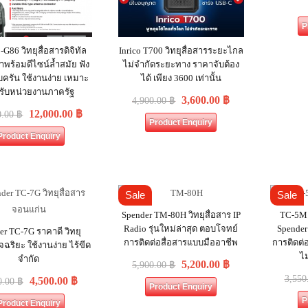
P
-G86 วิทยุสื่อสารดิจิทัล
Inrico T700 วิทยุสื่อสารระยะไกล
าพร้อมดีไซน์ล้ำสมัย ฟัง
ไม่จำกัดระยะทาง ราคาจับต้อง
รบครัน ใช้งานง่าย เหมาะ
ได้ เพียง 3600 เท่านั้น
รับหน่วยงานภาครัฐ
3,600.00
฿
4,900.00
฿
12,000.00
฿
0.00
฿
Product Enquiry
Product Enquiry
Sale
Sale
Spender TM-80H วิทยุสื่อสาร IP
TC-5M ว
Radio รุ่นใหม่ล่าสุด ตอบโจทย์
Spender
er TC-7G ราคาดี วิทยุ
การติดต่อสื่อสารแบบมืออาชีพ
การติดต่
ัจฉริยะ ใช้งานง่าย ไร้ขีด
ไ
จำกัด
5,200.00
฿
5,900.00
฿
3,550
4,500.00
฿
0.00
฿
Product Enquiry
P
Product Enquiry