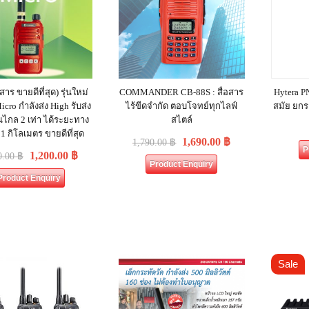
อสาร ขายดีที่สุด) รุ่นใหม่
COMMANDER CB-88S : สื่อสาร
Hytera PN
icro กำลังส่ง High รับส่ง
ไร้ขีดจำกัด ตอบโจทย์ทุกไลฟ์
สมัย ยกร
กล 2 เท่า ได้ระยะทาง
สไตล์
 1 กิโลเมตร ขายดีที่สุด
1,690.00
฿
1,790.00
฿
P
1,200.00
฿
0.00
฿
Product Enquiry
Product Enquiry
Sale