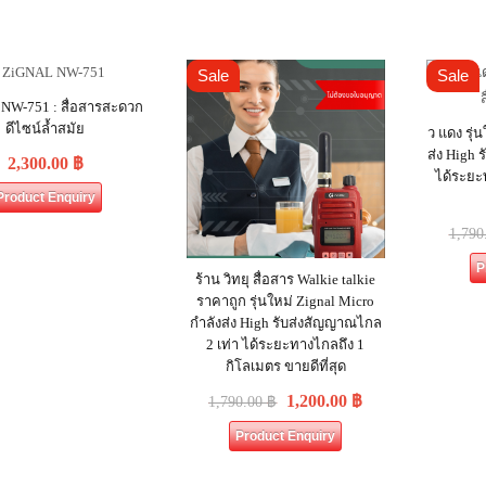
Sale
Sale
NW-751 : สื่อสารสะดวก
ดีไซน์ล้ำสมัย
ว แดง รุ่
ส่ง High 
2,300.00
฿
ได้ระยะ
Product Enquiry
1,790
P
ร้าน วิทยุ สื่อสาร Walkie talkie
ราคาถูก รุ่นใหม่ Zignal Micro
กำลังส่ง High รับส่งสัญญาณไกล
2 เท่า ได้ระยะทางไกลถึง 1
กิโลเมตร ขายดีที่สุด
1,200.00
฿
1,790.00
฿
Product Enquiry