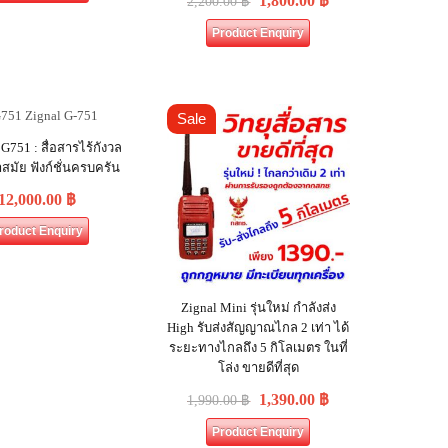
1,800.00
฿
2,200.00
฿
Product Enquiry
Sale
751 : สื่อสารไร้กังวล
ำสมัย ฟังก์ชั่นครบครัน
12,000.00
฿
roduct Enquiry
Zignal Mini รุ่นใหม่ กำลังส่ง
High รับส่งสัญญาณไกล 2 เท่า ได้
ระยะทางไกลถึง 5 กิโลเมตร ในที่
โล่ง ขายดีที่สุด
1,390.00
฿
1,990.00
฿
Product Enquiry