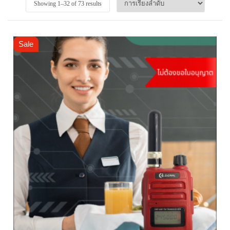
Showing 1–
32
of 73 results
Sale