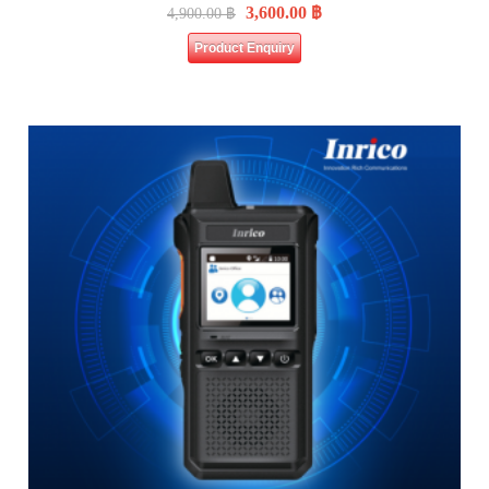
3,600.00
฿
4,900.00
฿
Product Enquiry