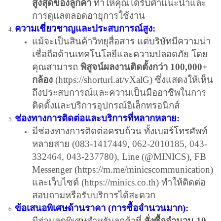
สูงสุดของลูกค้า
ทำให้คุณได้รับคำแนะนำและ
การดูแลตลอดอายุการใช้งาน
ความเชี่ยวชาญและประสบการณ์สูง:
แม้จะเป็นสินค้าวิทยุสื่อสาร แต่บริษัทมีความน่า
เชื่อถือด้านเทคโนโลยีและความปลอดภัย โดย
คุณสามารถ
พิสูจน์ผลงานติดตั้งกว่า 100,000+
กล้อง
(
https://shorturl.at/vXalG
) ซึ่งแสดงให้เห็น
ถึงประสบการณ์และความเป็นมืออาชีพในการ
ติดตั้งและบริการอุปกรณ์อิเล็กทรอนิกส์
ช่องทางการติดต่อและบริการที่หลากหลาย:
มีช่องทางการติดต่อครบถ้วน ทั้งเบอร์โทรศัพท์
หลายสาย (083-1417449, 062-2010185, 043-
332464, 043-237780), Line (@MINICS), FB
Messenger (
https://m.me/minicscommunication
)
และเว็บไซต์ (
https://minics.co.th
) ทำให้ติดต่อ
สอบถามหรือรับบริการได้สะดวก
ข้อเสนอพิเศษด้านราคา (การซื้อจำนวนมาก):
มีส่วนลดพิเศษสำหรับลูกค้าที่
สั่งซื้อจำนวน 10