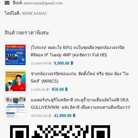
อีเมล์:
minicsasia@gmail.com
ไลน์ไอดี :
MINICSASIA1
สินค้าลดราคาพิเศษ
(โปรแรง! ลดสะใจ 60%) จบในชุดเดียวชุดกล้องวงจรปิด
ดิจิตอล IP Tiandy 4MP (คมชัดกว่า Full HD)
22,000.00
฿
9,900.00
฿
ช่างกล้องวงจรปิดขอนแก่น: ติดตั้งใหม่ หรือ ซ่อม ต้อง "ไม
นิคส์" (MINICS)
1,200.00
฿
850.00
฿
มอเตอร์ประตูรีโมทอิตาลี ประตูรั้วบานเลื่อนอัตโนมัติ DEA
GULLIVER/N/M: พลัง อิตาลี เพื่อความทนทานที่เหนือกว่า!
49,900.00
฿
42,000.00
฿