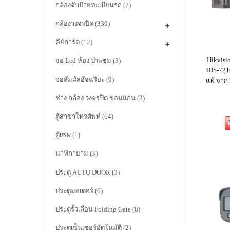
กล้องจับป้ายทะเบียนรถ
(7)
กล้องวงจรปิด
(339)
คีย์การ์ด
(12)
Hikvisi
จอ Led ห้อง ประชุม
(3)
iDS-721
จอสัมผัสอัจฉริยะ
(9)
แท้ จาก
ช่าง กล้อง วงจรปิด ขอนแก่น
(2)
ตู้สาขาโทรศัพท์
(64)
ตู้เซฟ
(1)
นาฬิกายาม
(3)
ประตู AUTO DOOR
(3)
ประตูมอเตอร์
(6)
ประตูรั้วเลื่อน Folding Gate
(8)
ประตูเซ็นเซอร์อัตโนมัติ
(2)