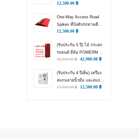
12,500.00
฿
WAY TRAFFIC
CONTROL)
One-Way Access Road
Spikes ที่บังคับรถทางเดียว
12,500.00
฿
(ONE WAY TRAFFIC
CONTROL) (หนามแทง
(รับประกัน 5 ปี) ไม้ กระดก
ล้อ)
รถยนต์ ยี่ห้อ POWERM รุ่น
49,900.00
฿
42,900.00
฿
9000 ทนทานสูงที่สุด อึด
ทน แกร่ง รับประกัน 5 ปีเต็ม
(รับประกัน 4 ปีเต็ม) เครื่อง
สแกนลายนิ้วมือ และสแกน
15,900.00
฿
12,500.00
฿
ใบหน้า สำหรับลงเวลา
พนักงาน แชทเคเทโค
ZKTECO ของแท้