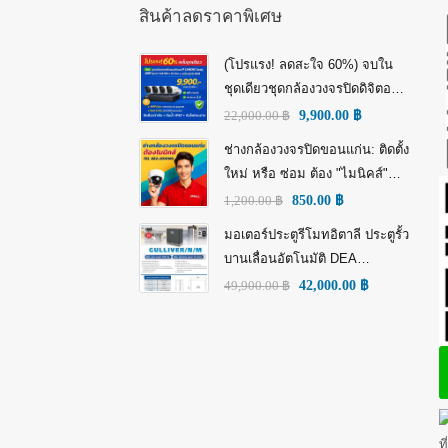
สินค้าลดราคาพิเศษ
(โปรแรง! ลดสะใจ 60%) จบใน
ชุดเดียวชุดกล้องวงจรปิดดิจิตอล
IP Tiandy 4MP (คมชัดกว่า Full
22,000.00
฿
9,900.00
฿
HD)
ช่างกล้องวงจรปิดขอนแก่น: ติดตั้ง
ใหม่ หรือ ซ่อม ต้อง "ไมนิคส์"
(MINICS)
1,200.00
฿
850.00
฿
มอเตอร์ประตูรีโมทอิตาลี ประตูรั้ว
บานเลื่อนอัตโนมัติ DEA
GULLIVER/N/M: พลัง อิตาลี เพื่อ
49,900.00
฿
42,000.00
฿
ความทนทานที่เหนือกว่า!