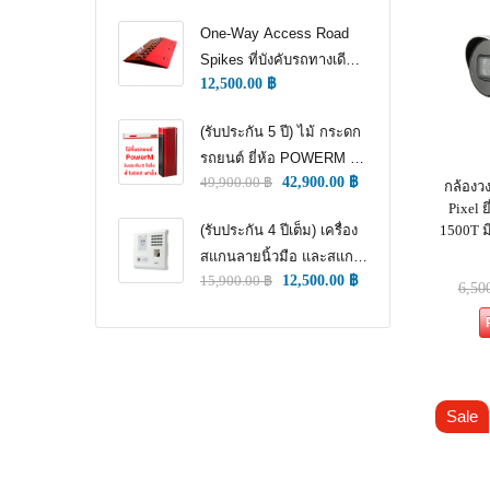
CONTROL)
One-Way Access Road
Spikes ที่บังคับรถทางเดียว
12,500.00
฿
(ONE WAY TRAFFIC
CONTROL) (หนามแทง
(รับประกัน 5 ปี) ไม้ กระดก
ล้อ)
รถยนต์ ยี่ห้อ POWERM รุ่น
49,900.00
฿
42,900.00
฿
9000 ทนทานสูงที่สุด อึด
กล้องวง
Pixel 
ทน แกร่ง รับประกัน 5 ปีเต็ม
1500T ม
(รับประกัน 4 ปีเต็ม) เครื่อง
สแกนลายนิ้วมือ และสแกน
15,900.00
฿
12,500.00
฿
ใบหน้า สำหรับลงเวลา
6,50
พนักงาน แชทเคเทโค
ZKTECO ของแท้
Sale