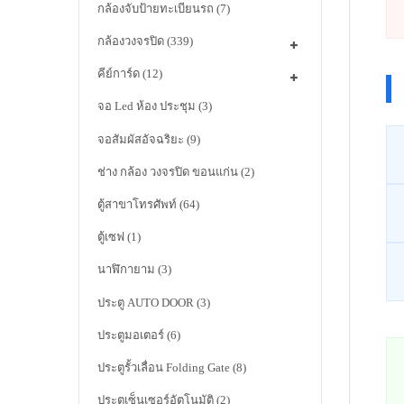
กล้องจับป้ายทะเบียนรถ
(7)
กล้องวงจรปิด
(339)
คีย์การ์ด
(12)
จอ Led ห้อง ประชุม
(3)
จอสัมผัสอัจฉริยะ
(9)
ช่าง กล้อง วงจรปิด ขอนแก่น
(2)
ตู้สาขาโทรศัพท์
(64)
ตู้เซฟ
(1)
นาฬิกายาม
(3)
ประตู AUTO DOOR
(3)
ประตูมอเตอร์
(6)
ประตูรั้วเลื่อน Folding Gate
(8)
ประตูเซ็นเซอร์อัตโนมัติ
(2)