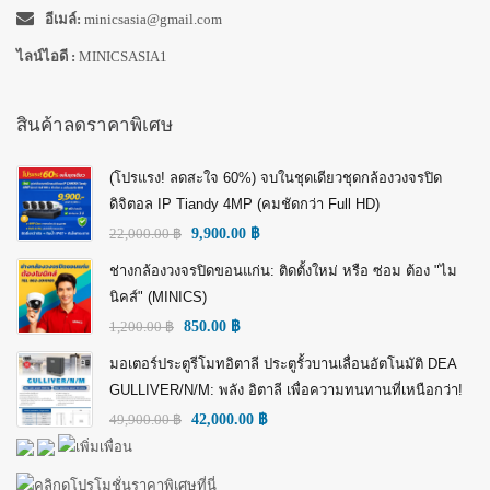
อีเมล์:
minicsasia@gmail.com
ไลน์ไอดี :
MINICSASIA1
สินค้าลดราคาพิเศษ
(โปรแรง! ลดสะใจ 60%) จบในชุดเดียวชุดกล้องวงจรปิด
ดิจิตอล IP Tiandy 4MP (คมชัดกว่า Full HD)
22,000.00
฿
9,900.00
฿
ช่างกล้องวงจรปิดขอนแก่น: ติดตั้งใหม่ หรือ ซ่อม ต้อง "ไม
นิคส์" (MINICS)
1,200.00
฿
850.00
฿
มอเตอร์ประตูรีโมทอิตาลี ประตูรั้วบานเลื่อนอัตโนมัติ DEA
GULLIVER/N/M: พลัง อิตาลี เพื่อความทนทานที่เหนือกว่า!
49,900.00
฿
42,000.00
฿