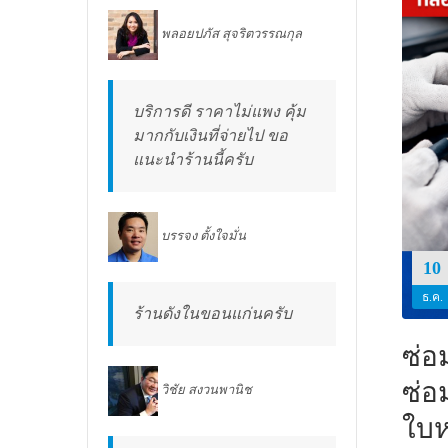
พลอยปภัส สุจริตวรรณกุล
บริการดี ราคาไม่แพง คุ้ม
มากกับเงินที่จ่ายไป ขอ
แนะนำร้านนี้ครับ
บรรจง ตั้งใจมั่น
10
ธ.ค.
ร้านดังในขอนแก่นครับ
ซ่อ
ซ่อ
วิชัย สงวนพานิช
ใบห