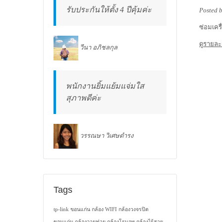
รับประกันให้ตั้ง 4 ปีคุ้มค่ะ
Posted 
ซ่อมเคร
ดูรายละ
วีนา อภิชลกุล
พนักงานยิ้มแย้มแจ่มใส
สุภาพดีค่ะ
วรรณษา วิเศษดำรง
Tags
tp-link ขอนแก่น
กล้อง WIFI
กล้องวงจรปิด
ขอนแก่น
กล้องวายฟาย
กล้องโรบอท
กล้องไร้สาย