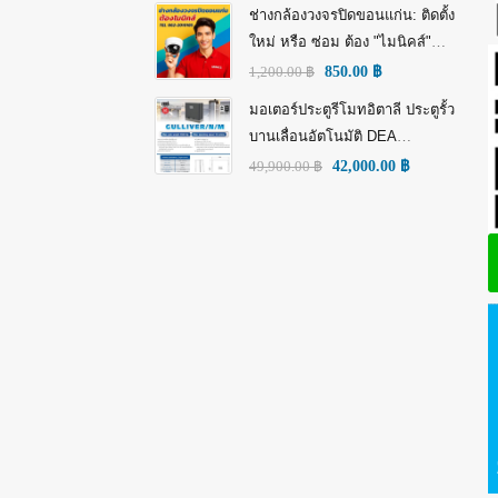
HD)
ช่างกล้องวงจรปิดขอนแก่น: ติดตั้ง
ใหม่ หรือ ซ่อม ต้อง "ไมนิคส์"
(MINICS)
1,200.00
฿
850.00
฿
มอเตอร์ประตูรีโมทอิตาลี ประตูรั้ว
บานเลื่อนอัตโนมัติ DEA
GULLIVER/N/M: พลัง อิตาลี เพื่อ
49,900.00
฿
42,000.00
฿
ความทนทานที่เหนือกว่า!