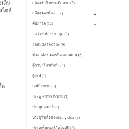
งเดิน
กล้องจับป้ายทะเบียนรถ
(7)
สไตล์
กล้องวงจรปิด
(339)
คีย์การ์ด
(12)
จอ Led ห้อง ประชุม
(3)
จอสัมผัสอัจฉริยะ
(9)
ช่าง กล้อง วงจรปิด ขอนแก่น
(2)
ตู้สาขาโทรศัพท์
(64)
ตู้เซฟ
(1)
ื้อ
นาฬิกายาม
(3)
ประตู AUTO DOOR
(3)
ประตูมอเตอร์
(6)
ประตูรั้วเลื่อน Folding Gate
(8)
ประตูเซ็นเซอร์อัตโนมัติ
(2)