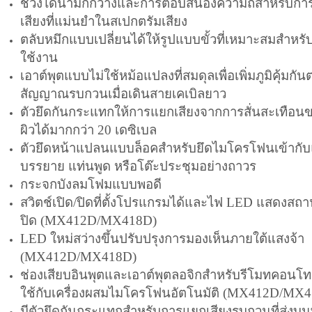
ช่วง
ไดนามิก
กว้างและการตอบสนองความถี่สำหรับการ
เสียงที่แม่นยำในสเปกตรัมเสียง
ตลับหมึกแบบเปลี่ยนได้ให้รูปแบบขั้วที่เหมาะสมสำหรั
ใช้งาน
เอาต์พุตแบบไม่ใช้หม้อแปลงที่สมดุลเพื่อเพิ่มภูมิคุ้มกันต
สัญญาณรบกวนเมื่อเดินสายเคเบิลยาว
ตัวยึดกันกระแทกให้การแยกเสียงจากการสั่นสะเทือนข
ผิวได้มากกว่า 20 เดซิเบล
ตัวยึดหน้าแปลนแบบล็อคสำหรับยึด
ไมโครโฟน
เข้ากั
บรรยาย แท่นพูด หรือโต๊ะประชุมอย่างถาวร
กระจกบังลมโฟมแบบพอดี
สวิตช์เปิด/ปิดที่ตั้งโปรแกรมได้และไฟ LED แสดงสถา
ปิด (MX412D/MX418D)
LED ใหม่สว่างขึ้นปรับปรุงการมองเห็นภายใต้แสงจ้า
(MX412D/MX418D)
ช่องเสียบอินพุตและเอาต์พุตลอจิกสำหรับรีโมทคอนโท
ใช้กับเครื่องผสมไมโครโฟนอัตโนมัติ (MX412D/MX
มีตัวยึดกันกระแทกสำหรับการแยกเสียงรบกวนที่ส่งบนพ