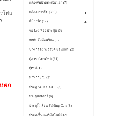
กล้องจับป้ายทะเบียนรถ
(7)
กล้องวงจรปิด
(339)
โครโฟน
วร
คีย์การ์ด
(12)
จอ Led ห้อง ประชุม
(3)
จอสัมผัสอัจฉริยะ
(9)
ช่าง กล้อง วงจรปิด ขอนแก่น
(2)
ตู้สาขาโทรศัพท์
(64)
ตู้เซฟ
(1)
นาฬิกายาม
(3)
าแตก
ประตู AUTO DOOR
(3)
ประตูมอเตอร์
(6)
ประตูรั้วเลื่อน Folding Gate
(8)
ประตูเซ็นเซอร์อัตโนมัติ
(2)