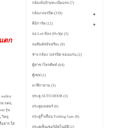
กล้องจับป้ายทะเบียนรถ
(7)
กล้องวงจรปิด
(339)
คีย์การ์ด
(12)
จอ Led ห้อง ประชุม
(3)
าแตก
จอสัมผัสอัจฉริยะ
(9)
ช่าง กล้อง วงจรปิด ขอนแก่น
(2)
ตู้สาขาโทรศัพท์
(64)
ตู้เซฟ
(1)
นาฬิกายาม
(3)
ประตู AUTO DOOR
(3)
,
walkie
วอ แดง
,
ประตูมอเตอร์
(6)
com รุ่น
ประตูรั้วเลื่อน Folding Gate
(8)
,
วิทยุ
สื่อสาร ใส่
ประตูเซ็นเซอร์อัตโนมัติ
(2)