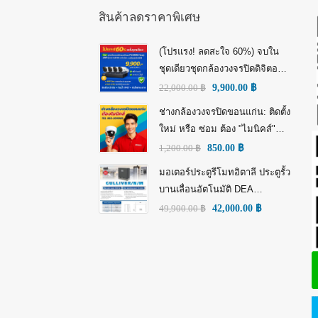
สินค้าลดราคาพิเศษ
(โปรแรง! ลดสะใจ 60%) จบใน
ชุดเดียวชุดกล้องวงจรปิดดิจิตอล
IP Tiandy 4MP (คมชัดกว่า Full
22,000.00
฿
9,900.00
฿
HD)
ช่างกล้องวงจรปิดขอนแก่น: ติดตั้ง
ใหม่ หรือ ซ่อม ต้อง "ไมนิคส์"
(MINICS)
1,200.00
฿
850.00
฿
มอเตอร์ประตูรีโมทอิตาลี ประตูรั้ว
บานเลื่อนอัตโนมัติ DEA
GULLIVER/N/M: พลัง อิตาลี เพื่อ
49,900.00
฿
42,000.00
฿
ความทนทานที่เหนือกว่า!