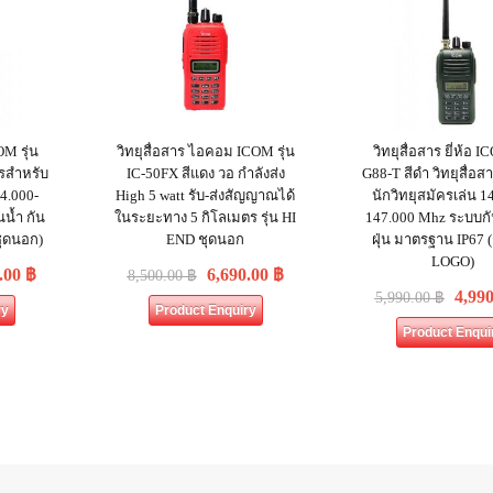
OM รุ่น
วิทยุสื่อสาร ไอคอม ICOM รุ่น
วิทยุสื่อสาร ยี่ห้อ I
ารสำหรับ
IC-50FX สีแดง วอ กำลังส่ง
G88-T สีดำ วิทยุสื่อ
44.000-
High 5 watt รับ-ส่งสัญญาณได้
นักวิทยุสมัครเล่น 1
น้ำ กัน
ในระยะทาง 5 กิโลเมตร รุ่น HI
147.000 Mhz ระบบกั
ชุดนอก)
END ชุดนอก
ฝุ่น มาตรฐาน IP67 
LOGO)
.00
฿
6,690.00
฿
8,500.00
฿
4,99
5,990.00
฿
ry
Product Enquiry
Product Enqui