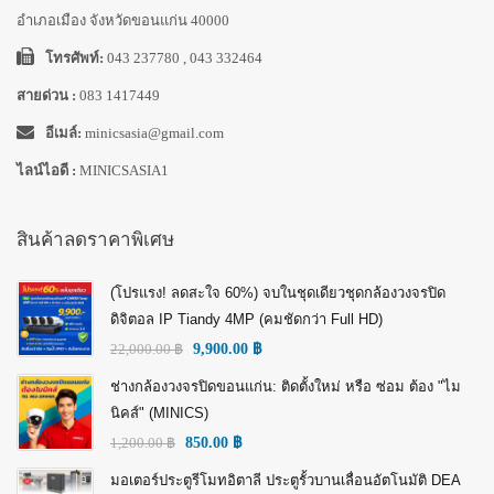
อำเภอเมือง จังหวัดขอนแก่น 40000
โทรศัพท์:
043 237780 , 043 332464
สายด่วน :
083 1417449
อีเมล์:
minicsasia@gmail.com
ไลน์ไอดี :
MINICSASIA1
สินค้าลดราคาพิเศษ
(โปรแรง! ลดสะใจ 60%) จบในชุดเดียวชุดกล้องวงจรปิด
ดิจิตอล IP Tiandy 4MP (คมชัดกว่า Full HD)
22,000.00
฿
9,900.00
฿
ช่างกล้องวงจรปิดขอนแก่น: ติดตั้งใหม่ หรือ ซ่อม ต้อง "ไม
นิคส์" (MINICS)
1,200.00
฿
850.00
฿
มอเตอร์ประตูรีโมทอิตาลี ประตูรั้วบานเลื่อนอัตโนมัติ DEA