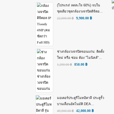
(โปรแรง! ลดสะใจ 60%) จบใน
ชุดเดียวชุดกล้องวงจรปิดดิจิตอล
IP Tiandy 4MP (คมชัดกว่า Full
22,000.00
฿
9,900.00
฿
HD)
ช่างกล้องวงจรปิดขอนแก่น: ติดตั้ง
ใหม่ หรือ ซ่อม ต้อง "ไมนิคส์"
(MINICS)
1,200.00
฿
850.00
฿
มอเตอร์ประตูรีโมทอิตาลี ประตูรั้ว
บานเลื่อนอัตโนมัติ DEA
GULLIVER/N/M: พลัง อิตาลี เพื่อ
49,900.00
฿
42,000.00
฿