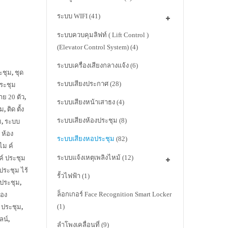
ระบบ WIFI
(41)
ระบบควบคุมลิฟท์ ( Lift Control )
(Elevator Control System)
(4)
ระบบเครื่องเสียงกลางแจ้ง
(6)
ระชุม
,
ชุด
ระบบเสียงประกาศ
(28)
ประชุม
าย 20 ตัว
,
ระบบเสียงหน้าเสาธง
(4)
ุม
,
ติด ตั้ง
ระบบเสียงห้องประชุม
(8)
ม
,
ระบบ
น ห้อง
ระบบเสียงหอประชุม
(82)
ไม ค์
ระบบแจ้งเหตุเพลิงไหม้
(12)
ค์ ประชุม
ประชุม ไร้
รั้วไฟฟ้า
(1)
 ประชุม
,
ล็อกเกอร์ Face Recognition Smart Locker
้อง
(1)
ะ ประชุม
,
ลน์
,
ลำโพงเคลื่อนที่
(9)