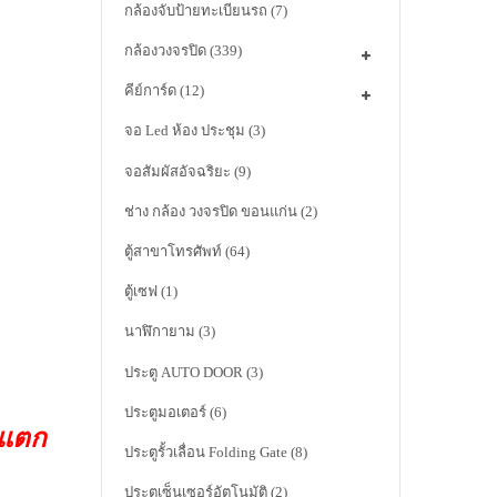
กล้องจับป้ายทะเบียนรถ
(7)
กล้องวงจรปิด
(339)
คีย์การ์ด
(12)
จอ Led ห้อง ประชุม
(3)
จอสัมผัสอัจฉริยะ
(9)
ช่าง กล้อง วงจรปิด ขอนแก่น
(2)
ตู้สาขาโทรศัพท์
(64)
ตู้เซฟ
(1)
นาฬิกายาม
(3)
ประตู AUTO DOOR
(3)
ประตูมอเตอร์
(6)
าแตก
ประตูรั้วเลื่อน Folding Gate
(8)
ประตูเซ็นเซอร์อัตโนมัติ
(2)