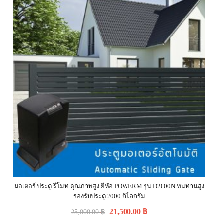
มอเตอร์ ประตู รีโมท คุณภาพสูง ยี่ห้อ POWERM รุ่น D2000N ทนทานสูง
รองรับประตู 2000 กิโลกรัม
21,500.00
฿
25,000.00
฿