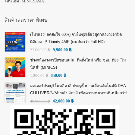
ไลน์ไอดี :
MINICSASIA1
สินค้าลดราคาพิเศษ
(โปรแรง! ลดสะใจ 60%) จบในชุดเดียวชุดกล้องวงจรปิด
ดิจิตอล IP Tiandy 4MP (คมชัดกว่า Full HD)
22,000.00
฿
9,900.00
฿
ช่างกล้องวงจรปิดขอนแก่น: ติดตั้งใหม่ หรือ ซ่อม ต้อง "ไม
นิคส์" (MINICS)
1,200.00
฿
850.00
฿
มอเตอร์ประตูรีโมทอิตาลี ประตูรั้วบานเลื่อนอัตโนมัติ DEA
GULLIVER/N/M: พลัง อิตาลี เพื่อความทนทานที่เหนือกว่า!
49,900.00
฿
42,000.00
฿