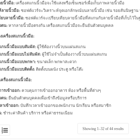
นิ้วมือ:
เครื่องสแกนนิ้วมือจะใช้แสงหรือเซ็นเซอร์เพื่อเก็บภาพลายนิ้วมือ
์ลายนิ้วมือ:
ซอฟต์แวร์จะวิเคราะห์จุดเอกลักษณ์บนลายนิ้วมือ เช่น รอยสันนิษฐาน
ียบลายนิ้วมือ:
ซอฟต์แวร์จะเปรียบเทียบลายนิ้วมือที่สแกนกับลายนิ้วมือที่เก็บไว้ใ
ัวตน:
หากลายนิ้วมือตรงกัน เครื่องสแกนนิ้วมือจะยืนยันตัวตนบุคคล
เครื่องสแกนนิ้วมือ:
แกนนิ้วมือแบบสัมผัส:
ผู้ใช้ต้องวางนิ้วบนแผ่นสแกน
แกนนิ้วมือแบบไม่สัมผัส:
ผู้ใช้ไม่จำเป็นต้องวางนิ้วบนแผ่นสแกน
สแกนนิ้วมือแบบพกพา:
ขนาดเล็ก พกพาสะดวก
แกนนิ้วมือแบบติดตั้ง:
ติดตั้งบนผนัง ประตู หรือโต๊ะ
ครื่องสแกนนิ้วมือ:
การเข้าออก:
ควบคุมการเข้าออกอาคาร ห้อง หรือพื้นที่ต่างๆ
ัวตน:
ยืนยันตัวตนบุคคลเพื่อเข้าถึงข้อมูลหรือบริการ
วลาเข้าออก:
บันทึกเวลาเข้าออกของพนักงาน นักเรียน หรือสมาชิก
น:
ชำระค่าสินค้า บริการ หรือค่าธรรมเนียม
Showing 1–
32
of 44 results