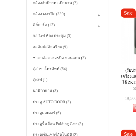
กล้องจับป้ายทะเบียนรถ
(7)
Sale
กล้องวงจรปิด
(339)
คีย์การ์ด
(12)
จอ Led ห้อง ประชุม
(3)
จอสัมผัสอัจฉริยะ
(9)
ช่าง กล้อง วงจรปิด ขอนแก่น
(2)
ตู้สาขาโทรศัพท์
(64)
(รับปร
เครื่อง
ตู้เซฟ
(1)
ได้ ZK
5
นาฬิกายาม
(3)
19,50
ประตู AUTO DOOR
(3)
ประตูมอเตอร์
(6)
ประตูรั้วเลื่อน Folding Gate
(8)
Sale
ประตูเซ็นเซอร์อัตโนมัติ
(2)