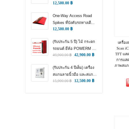
12,500.00
฿
WAY TRAFFIC
CONTROL)
One-Way Access Road
Spikes ที่บังคับรถทางเดียว
12,500.00
฿
(ONE WAY TRAFFIC
CONTROL) (หนามแทง
(รับประกัน 5 ปี) ไม้ กระดก
เครื่อ
ล้อ)
Scan iC
รถยนต์ ยี่ห้อ POWERM รุ่น
TFT แสดง
49,900.00
฿
42,900.00
฿
9000 ทนทานสูงที่สุด อึด
การแสด
ทน แกร่ง รับประกัน 5 ปีเต็ม
ภาพสแกนล
(รับประกัน 4 ปีเต็ม) เครื่อง
สแกนลายนิ้วมือ และสแกน
15,900.00
฿
12,500.00
฿
ใบหน้า สำหรับลงเวลา
พนักงาน แชทเคเทโค
ZKTECO ของแท้