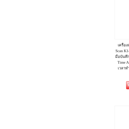
เครื่อ
Scan K1
มือบันทึ
Time At
เวลาทำ