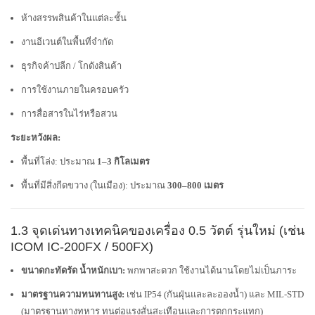
ห้างสรรพสินค้าในแต่ละชั้น
งานอีเวนต์ในพื้นที่จำกัด
ธุรกิจค้าปลีก / โกดังสินค้า
การใช้งานภายในครอบครัว
การสื่อสารในไร่หรือสวน
ระยะหวังผล:
พื้นที่โล่ง: ประมาณ
1–3 กิโลเมตร
พื้นที่มีสิ่งกีดขวาง (ในเมือง): ประมาณ
300–800 เมตร
1.3 จุดเด่นทางเทคนิคของเครื่อง 0.5 วัตต์ รุ่นใหม่ (เช่น
ICOM IC-200FX / 500FX)
ขนาดกะทัดรัด น้ำหนักเบา:
พกพาสะดวก ใช้งานได้นานโดยไม่เป็นภาระ
มาตรฐานความทนทานสูง:
เช่น IP54 (กันฝุ่นและละอองน้ำ) และ MIL-STD
(มาตรฐานทางทหาร ทนต่อแรงสั่นสะเทือนและการตกกระแทก)