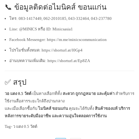
📞 ข้อมูลติดต่อไมนิคส์ ขอนแก่น
โทร: 083-1417449, 062-2010185, 043-332464, 043-237780
Line:
@MINICS
หรือ ID: Minicsasia1
Facebook Messenger:
https://m.me/minicscommunication
โปรโมชั่นทั้งหมด:
https://shorturl.at/l0Gp4
อ่านบทความเพิ่มเติม:
https://shorturl.at/Ep8ZA
✅ สรุป
วอ แดง 0.5 วัตต์
เป็นทางเลือกที่ทั้ง
สะดวก ถูกกฎหมาย และคุ้มค่า
สำหรับการ
ใช้งานสื่อสารระยะใกล้ถึงปานกลาง
และเมื่อเลือกซื้อกับ
ไมนิคส์ ขอนแก่น
คุณจะได้รับทั้ง
สินค้าของแท้ บริการ
หลังการขายระดับมืออาชีพ และความอุ่นใจตลอดการใช้งาน
Tag- ว แดง 0.5 วัตต์