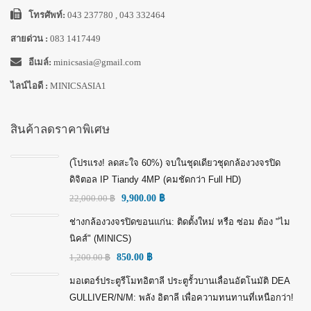
โทรศัพท์:
043 237780 , 043 332464
สายด่วน :
083 1417449
อีเมล์:
minicsasia@gmail.com
ไลน์ไอดี :
MINICSASIA1
สินค้าลดราคาพิเศษ
(โปรแรง! ลดสะใจ 60%) จบในชุดเดียวชุดกล้องวงจรปิด
ดิจิตอล IP Tiandy 4MP (คมชัดกว่า Full HD)
22,000.00
฿
9,900.00
฿
ช่างกล้องวงจรปิดขอนแก่น: ติดตั้งใหม่ หรือ ซ่อม ต้อง "ไม
นิคส์" (MINICS)
1,200.00
฿
850.00
฿
มอเตอร์ประตูรีโมทอิตาลี ประตูรั้วบานเลื่อนอัตโนมัติ DEA
GULLIVER/N/M: พลัง อิตาลี เพื่อความทนทานที่เหนือกว่า!