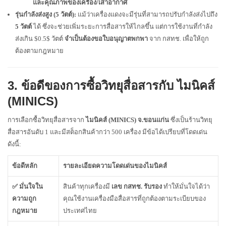
และคุณภาพของเครื่อง/เสาอากาศ
รุ่นกำลังส่งสูง (5 วัตต์):
แม้ว่าเครื่องแดงจะมีรุ่นที่สามารถปรับกำลังส่งไปถึง
5 วัตต์
ได้ ซึ่งจะช่วยเพิ่มระยะการสื่อสารให้ไกลขึ้น แต่การใช้งานที่กำลัง
ส่งเกิน
$0.5$
วัตต์
จำเป็นต้องขอใบอนุญาตพกพา
จาก กสทช. เพื่อให้ถูก
ต้องตามกฎหมาย
3. ข้อดีของการซื้อวิทยุสื่อสารกับ ไมนิคส์
(MINICS)
การเลือกซื้อวิทยุสื่อสารจาก
ไมนิคส์ (MINICS) จ.ขอนแก่น
ซึ่งเป็นร้านวิทยุ
สื่อสารอันดับ 1 และมีสต็อกสินค้ากว่า 500 เครื่อง มีข้อได้เปรียบที่โดดเด่น
ดังนี้:
ข้อดีหลัก
รายละเอียดความโดดเด่นของไมนิคส์
✅ มั่นใจใน
สินค้าทุกเครื่องมี
เลข กสทช. รับรอง
ทำให้มั่นใจได้ว่า
ความถูก
คุณใช้งานเครื่องมือสื่อสารที่ถูกต้องตามระเบียบของ
กฎหมาย
ประเทศไทย