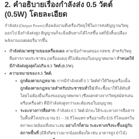
2. คำอธิบายเรื่องกำลังส่ง 0.5 วัตต์
(0.5W) โดยละเอียด
กำลังส่ง (Output Power) คือพลังงานที่เครื่องวิทยุใช้ในการส่งสัญญาณวิทยุ
ออกไป ยิ่งกำลังส่งสูง สัญญาณก็จะยิ่งเดินทางได้ไกลขึ้น แต่ก็ยิ่งสิ้นเปลือง
พลังงานแบตเตอรี่มากขึ้น
กำลังส่งมาตรฐานของเครื่องแดง:
ตามข้อกำหนดของ กสทช. สำหรับวิทยุ
สื่อสารภาคประชาชน (เครื่องแดง) ที่ไม่ต้องขอใบอนุญาตพกพา
กำหนดให้
มีกำลังส่งสูงสุดไม่เกิน 0.5 วัตต์ (0.5W)
ความหมายของ 0.5 วัตต์:
ถูกต้องตามกฎหมาย:
การมีกำลังส่งที่ 0.5 วัตต์ทำให้วิทยุเครื่องนั้น
ถูกต้องตามกฎหมายสำหรับประชาชนทั่วไป
ที่จะซื้อมาใช้ได้ทันที
โดยไม่ต้องยื่นเรื่องขออนุญาตพกพา (ซึ่งแตกต่างจากวิทยุสมัครเล่น
หรือเครื่องดำ ที่มีกำลังส่งสูงกว่าและต้องขอใบอนุญาต)
ระยะทางการสื่อสาร:
กำลังส่ง 0.5 วัตต์ มักจะให้ระยะทางการสื่อสาร
ในพื้นที่โล่งประมาณ
$1 – 3$
กิโลเมตร หรืออาจถึง
$5$
กิโลเมตรใน
สภาพแวดล้อมที่เหมาะสม
อย่างไรก็ตาม ระยะทางจริงจะขึ้นอยู่กับ
สภาพพื้นที่
(มีสิ่งกีดขวางมากน้อยเพียงใด เช่น อาคารสูง ป่าไม้)