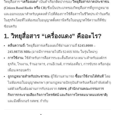
วิทยุสื่อสาร
“เครื่องแดง”
เป็นคำเรียกติดปากของ
วิทยุสื่อสารภาคประชาชน
(Citizen Band Radio หรือ CB)
ซึ่งเป็นประเภทของวิทยุสื่อสารที่ถูกกฎหมาย
และออกแบบมาสำหรับบุคคลทั่วไปที่ต้องการใช้สื่อสารในชีวิตประจำวันหรือ
ในธุรกิจโดยที่ไม่ต้องขอใบอนุญาตตั้งสถานีหรือใบอนุญาตใช้ความถี่ที่ซับ
ซ้อนครับ
1. วิทยุสื่อสาร “เครื่องแดง” คืออะไร?
คลื่นความถี่:
วิทยุสื่อสารเครื่องแดงใช้ย่านความถี่
$245.0000 –
245.9875$
MHz
(อาจมีการขยายไปถึง
$246$
MHz ในรุ่นใหม่ๆ)
การใช้งาน:
ใช้สำหรับการสื่อสารระยะสั้นถึงกลาง เหมาะสำหรับองค์กร
ธุรกิจ, โรงงาน, ร้านอาหาร, งานอีเวนต์, การท่องเที่ยว, การขับรถ หรือกลุ่ม
เพื่อน/ครอบครัว
ถูกกฎหมายสำหรับประชาชน:
ผู้ใช้งานสามารถ
ซื้อมาใช้งานได้ทันที
โดย
ไม่ต้องขอใบอนุญาตพกพา (ตามกฎหมายปัจจุบันสำหรับเครื่องกำลังส่งต่ำ)
แต่ตัวเครื่องต้องผ่านการรับรองจาก
กสทช. (สำนักงานคณะกรรมการ
กิจการกระจายเสียง กิจการโทรทัศน์ และกิจการโทรคมนาคมแห่งชาติ)
และมีสติ๊กเกอร์ กสทช. กำกับ