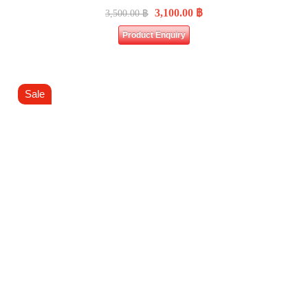
3,100.00
฿
3,500.00
฿
Product Enquiry
Sale