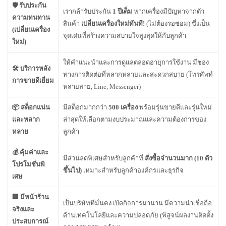
🛡️ รับประกัน
เรากล้ารับประกัน
1 ปีเต็ม
หากเครื่องมีปัญหาจากตัว
ความทนทาน
สินค้า
เปลี่ยนเครื่องใหม่ทันที!
(ไม่ต้องรอซ่อม) ซึ่งเป็น
(เปลี่ยนเครื่อง
จุดเด่นที่สร้างความสบายใจสูงสุดให้กับลูกค้า
ใหม่)
ให้คำแนะนำและการดูแลตลอดอายุการใช้งาน มีช่อง
🛠️ บริการหลัง
ทางการติดต่อที่หลากหลายและสะดวกสบาย (โทรศัพท์
การขายดีเยี่ยม
หลายสาย, Line, Messenger)
📦 สต็อกแน่น
มีสต็อกมากกว่า
500 เครื่อง
พร้อมรุ่นขายดีและรุ่นใหม่
และหลาก
ล่าสุดให้เลือกตามงบประมาณและความต้องการของ
หลาย
ลูกค้า
💰 คุ้มค่าและ
มีส่วนลดพิเศษสำหรับลูกค้าที่
สั่งซื้อจำนวนมาก (10 ตัว
โปรโมชั่นพิ
ขึ้นไป)
เหมาะสำหรับลูกค้าองค์กรและธุรกิจ
เศษ
🏢 มีหน้าร้าน
เป็นบริษัทที่มั่นคง เปิดกิจการมานาน มีความน่าเชื่อถือ
จริงและ
ด้านเทคโนโลยีและความปลอดภัย (พิสูจน์ผลงานติดตั้ง
ประสบการณ์