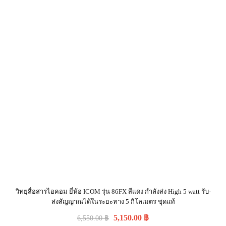
วิทยุสื่อสารไอคอม ยี่ห้อ ICOM รุ่น 86FX สีแดง กำลังส่ง High 5 watt รับ-
ส่งสัญญาณได้ในระยะทาง 5 กิโลเมตร ชุดแท้
5,150.00
฿
6,550.00
฿