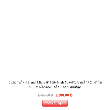
ว แดง รุ่นใหม่ Zignal Micro กำลังส่ง High รับส่งสัญญาณไกล 2 เท่า ได้
ระยะทางไกลถึง 1 กิโลเมตร ขายดีที่สุด
1,200.00
฿
1,790.00
฿
Product Enquiry